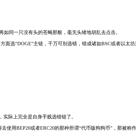
。
不要再如同一只没有头的苍蝇那般，毫无头绪地胡乱去点击。
，网络方面选“DOGE”主链，千万可别选错，错成诸如BSC或者以
。
持，实际上完全是自身手贱选错链了。
用BEP20或者ERC20的那种所谓“代币版狗狗币”，那被称作wr