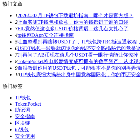
热门文章
1
2026年02月TP钱包下载避坑指南：哪个才是官方版？
2
吐血实测TP钱包和欧意，你亏的钱都进了谁的口袋
3
FIL竟然值这么多USDT价格背后，这几点太扎心了
4
tp钱包DApp安全连接指南
5
吐血整理别再瞎转USDT了，TP钱包跨TRC链速通教
6
USDT钱包一转账就闪退你的钱还安全吗揭秘元凶竟是
7
别再问了AB币现在值几个USDT看一眼行情能让你惊掉
8
TokenPocket将电影爱情变成可拥有的数字资产：从
9
血泪教训你用的USDT钱包，可能根本不是你的别再弄
10
TP钱包底细大揭秘出身中国竟称国际化，你的币还安
热门标签
TP钱包
TokenPocket
助记词
安全指南
区块链
tp钱包
安全使用