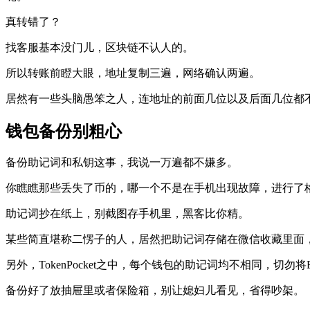
真转错了？
找客服基本没门儿，区块链不认人的。
所以转账前瞪大眼，地址复制三遍，网络确认两遍。
居然有一些头脑愚笨之人，连地址的前面几位以及后面几位都
钱包备份别粗心
备份助记词和私钥这事，我说一万遍都不嫌多。
你瞧瞧那些丢失了币的，哪一个不是在手机出现故障，进行了
助记词抄在纸上，别截图存手机里，黑客比你精。
某些简直堪称二愣子的人，居然把助记词存储在微信收藏里面
另外，TokenPocket之中，每个钱包的助记词均不相同，切
备份好了放抽屉里或者保险箱，别让媳妇儿看见，省得吵架。