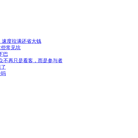
程，速度拉满还省大钱
这些常见坑
下巴
此观众不再只是看客，而是参与者
混了
全吗