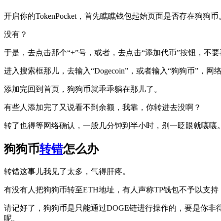
开启你的TokenPocket，首先瞧瞧钱包起始页面是否存在狗狗币
没有？
于是，去点击那个“+”号，或者，去点击“添加代币”按钮，
进入搜索框那儿，去输入“Dogecoin”，或者输入“狗狗币”
添加完回到首页，狗狗币就乖乖躺在那儿了。
有些人添加完了又说看不到余额，我靠，你转进去没啊？
转了也得等网络确认，一般几分钟到半小时，别一眨眼就嚷嚷
狗狗币
转错
怎么办
转错这事儿我见了太多，气得肝疼。
有没有人把狗狗币转至ETH地址，有人声称TP钱包不予以支
请记好了，狗狗币是只能通过DOGE链进行操作的，要是你非得去使
呢。