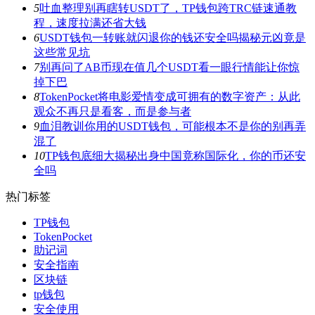
5
吐血整理别再瞎转USDT了，TP钱包跨TRC链速通教
程，速度拉满还省大钱
6
USDT钱包一转账就闪退你的钱还安全吗揭秘元凶竟是
这些常见坑
7
别再问了AB币现在值几个USDT看一眼行情能让你惊
掉下巴
8
TokenPocket将电影爱情变成可拥有的数字资产：从此
观众不再只是看客，而是参与者
9
血泪教训你用的USDT钱包，可能根本不是你的别再弄
混了
10
TP钱包底细大揭秘出身中国竟称国际化，你的币还安
全吗
热门标签
TP钱包
TokenPocket
助记词
安全指南
区块链
tp钱包
安全使用