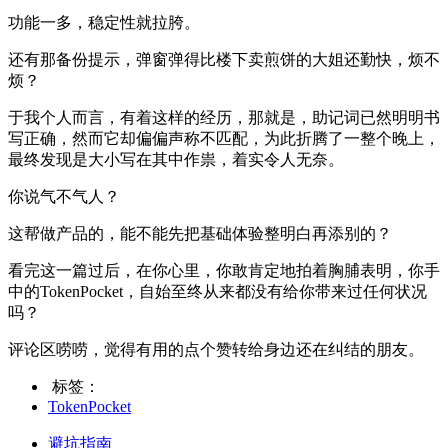
功能一多，稳定性就拉胯。
还有那备份提示，弹窗弹得比楼下卖煎饼的大姐还勤快，烦不
烦？
于我个人而言，有着这样的经历，那就是，助记词已然明明书
写正确，然而它却偏偏声称不匹配，为此折腾了一整个晚上，
最终发现是大小写在其中作祟，着实令人无奈。
你说气不气人？
这帮做产品的，能不能先把基础体验整明白再添别的？
看完这一篇过后，在你心里，你敢肯定地拍着胸脯表明，你手
中的TokenPocket，自始至终从来都没有给你带来过任何状况
吗？
评论区唠唠，觉得有用的点个赞转给身边还在纠结的朋友。
标签：
TokenPocket
避坑指南