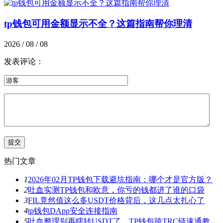
tp钱包可用金额显示不全？这篇指南帮你理清
2026 / 08 / 08
发表评论：
热门文章
1
2026年02月TP钱包下载避坑指南：哪个才是官方版？
2
吐血实测TP钱包和欧意，你亏的钱都进了谁的口袋
3
FIL竟然值这么多USDT价格背后，这几点太扎心了
4
tp钱包DApp安全连接指南
5
吐血整理别再瞎转USDT了，TP钱包跨TRC链速通教