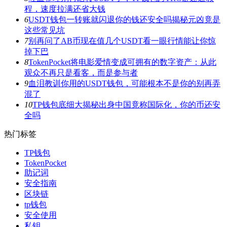
程，速度拉满还省大钱
6
USDT钱包一转账就闪退你的钱还安全吗揭秘元凶竟是
这些常见坑
7
别再问了AB币现在值几个USDT看一眼行情能让你惊
掉下巴
8
TokenPocket将电影爱情变成可拥有的数字资产：从此
观众不再只是看客，而是参与者
9
血泪教训你用的USDT钱包，可能根本不是你的别再弄
混了
10
TP钱包底细大揭秘出身中国竟称国际化，你的币还安
全吗
热门标签
TP钱包
TokenPocket
助记词
安全指南
区块链
tp钱包
安全使用
私钥