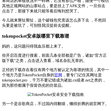
果商店的审核状况不一样啊，它没有那么严格，随便一个模仿
其他正规网站的山寨站点，要是挂上了APK文件，一旦你去
点击了，那接下来就只能等着后悔到想哭了。
今儿就来掰扯掰扯，这个破钱包究竟该怎么弄下去 ，不然回
头要是被坑了，可别怪我没提前去提醒。
tokenpocket安卓版哪里下载靠谱
妈的，这问题问得我血压都上来了。
你开启百度进行搜索，前面几条全部都是广告，诸如“官方正
版下载”之类，点击进入查看，域名杂乱无章的。
正经的下载存在着仅有两个地方被认定为靠谱的情况，其中一
个地方乃是TokenPocket自身的
官网
，要专门记住其网址是
tokenpocket.pro ，千万不要记错成为诸如.cn或者.net之类的，
因为那些都属于假冒伪劣的仿冒品。
另一个是谷歌商店，不过国内得翻墙，懒得折腾的就官网下。