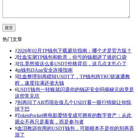
热门文章
1
2026年02月TP钱包下载避坑指南：哪个才是官方版？
2
吐血实测TP钱包和欧意，你亏的钱都进了谁的口袋
3
FIL竟然值这么多USDT价格背后，这几点太扎心了
4
tp钱包DApp安全连接指南
5
吐血整理别再瞎转USDT了，TP钱包跨TRC链速通教
程，速度拉满还省大钱
6
USDT钱包一转账就闪退你的钱还安全吗揭秘元凶竟是
这些常见坑
7
别再问了AB币现在值几个USDT看一眼行情能让你惊
掉下巴
8
TokenPocket将电影爱情变成可拥有的数字资产：从此
观众不再只是看客，而是参与者
9
血泪教训你用的USDT钱包，可能根本不是你的别再弄
混了