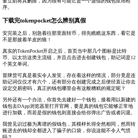
要立刻将其删除，因为很有可能它是一个虚假的钱包应用程
序。
下载完tokenpocket怎么辨别真假
安完装之后，别急着往那里面转币，得先瞧瞧这东西，看它是
不是那披着羊皮的狼！
真实的TokenPocket开启之后，首页当中那几个图标是比特
币、以太坊这类主流链，并且点击进去创建钱包，助记词是12
个英文单词。
冒牌货可真是着实令人发笑，存在着这样的情况，部分竟是连
助记词仅仅才有六个，还有部分在创建完成之后便径直让你去
设定交易密码，真正的钱包哪里会有这般糟糕的规定呢？
另外还有一个办法，你首先去建好一个钱包，接着用以新建的
钱包去DApp浏览器里打开官网，要是真的钱包它能够正常地
进行加载，而若是假的钱包则直接会给你弹出广告或者闪退。
我曾见识过极为离谱的假钱包，其模样长得全然相同，然而转
账进去的钱却全都进入了骗子的口袋，你说这能不令人气愤
吗？